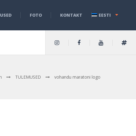
USED
FOTO
KONTAKT
EESTI
n
TULEMUSED
vohandu maratoni logo