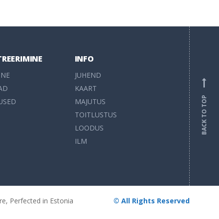
TREERIMINE
INFO
INE
JUHEND
AD
KAART
BACK TO TOP
USED
MAJUTUS
TOITLUSTUS
LOODUS
ILM
re, Perfected in Estonia
© All Rights Reserved