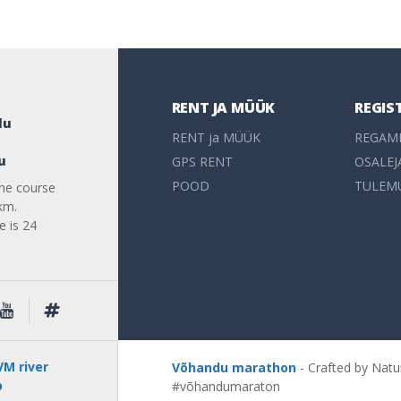
RENT JA MÜÜK
REGIS
du
RENT ja MÜÜK
REGAM
u
GPS RENT
OSALEJ
POOD
TULEM
the course
km.
e is 24
M river
Võhandu marathon
- Crafted by Natu
p
#võhandumaraton