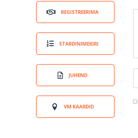
REGISTREERIMA
Y
STARDINIMEKIRI
F
JUHEND
VM KAARDID