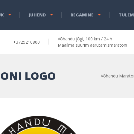
ÜK
JUHEND
REGAMINE
TULEM
Võhandu jõgi, 100 km / 24 h
+3725210800
Maailma suurim aerutamismaraton!
ONI LOGO
Võhandu Marato