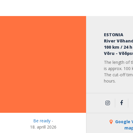
ESTONIA
River Võhan
100 km / 24 h
Võru - Võõps
The length of 
is approx. 100 
The cut-off tim
hours.
Be ready
-
Google V
18. aprill 2026
ma