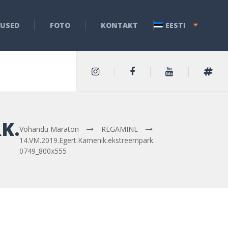
USED
FOTO
KONTAKT
EESTI
K.
Võhandu Maraton
REGAMINE
14.VM.2019.Egert.Kamenik.ekstreempark.
0749_800x555