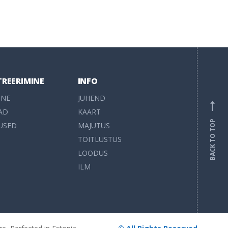
TREERIMINE
INFO
INE
JUHEND
AD
KAART
BACK TO TOP
USED
MAJUTUS
TOITLUSTUS
LOODUS
ILM