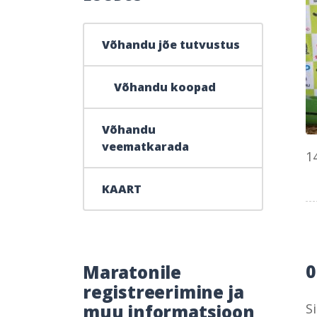
Võhandu jõe tutvustus
Võhandu koopad
Võhandu
veematkarada
1
KAART
Maratonile
registreerimine ja
muu informatsioon
S