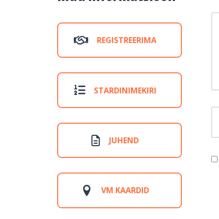
Y
REGISTREERIMA
STARDINIMEKIRI
F
JUHEND
VM KAARDID