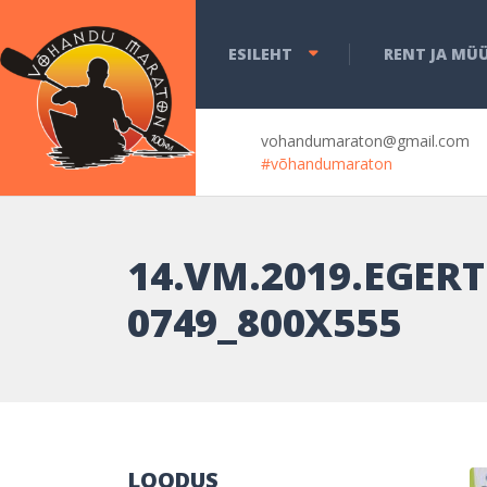
ESILEHT
RENT JA MÜ
vohandumaraton@gmail.com
#võhandumaraton
14.VM.2019.EGER
0749_800X555
LOODUS