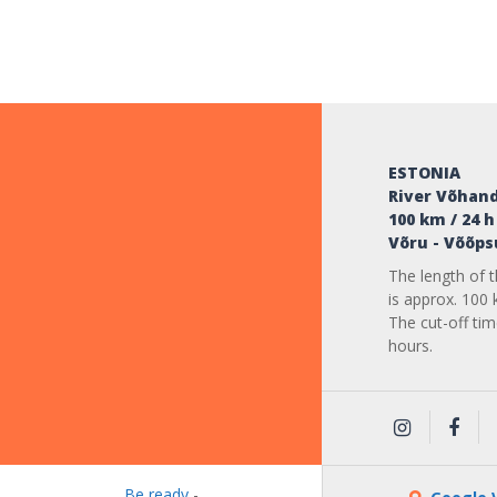
ESTONIA
River Võhan
100 km / 24 h
Võru - Võõps
The length of 
is approx. 100 
The cut-off tim
hours.
Be ready
-