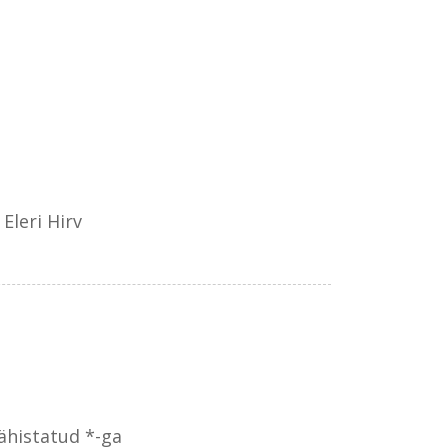
Eleri Hirv
tähistatud
*
-ga