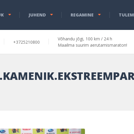
ÜK
JUHEND
REGAMINE
TULEM
Võhandu jõgi, 100 km / 24 h
+3725210800
Maailma suurim aerutamismaraton!
T.KAMENIK.EKSTREEMPAR