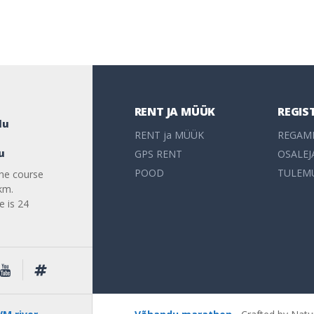
RENT JA MÜÜK
REGIS
du
RENT ja MÜÜK
REGAM
u
GPS RENT
OSALEJ
POOD
TULEM
the course
km.
e is 24