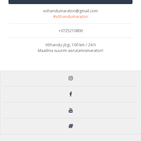
vohandumaraton@gmail.com
#võhandumaraton
+3725210800
Võhandu jõgi, 100 km / 24 h
Maailma suurim aerutamismaraton!