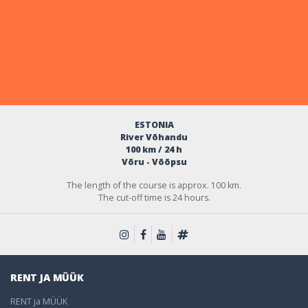
ESTONIA
River Võhandu
100 km / 24 h
Võru - Võõpsu
The length of the course is approx. 100 km.
The cut-off time is 24 hours.
RENT JA MÜÜK
RENT ja MÜÜK