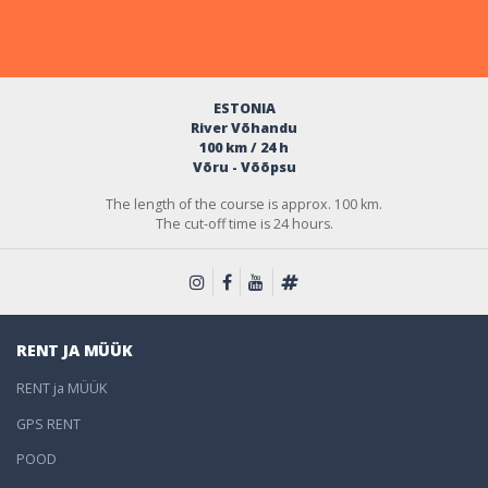
ESTONIA
River Võhandu
100 km / 24 h
Võru - Võõpsu
The length of the course is approx. 100 km.
The cut-off time is 24 hours.
RENT JA MÜÜK
RENT ja MÜÜK
GPS RENT
POOD