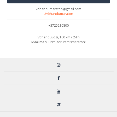
vohandumaraton@gmail.com
#võhandumaraton
+3725210800
Võhandu jõgi, 100 km / 24 h
Maailma suurim aerutamismaraton!