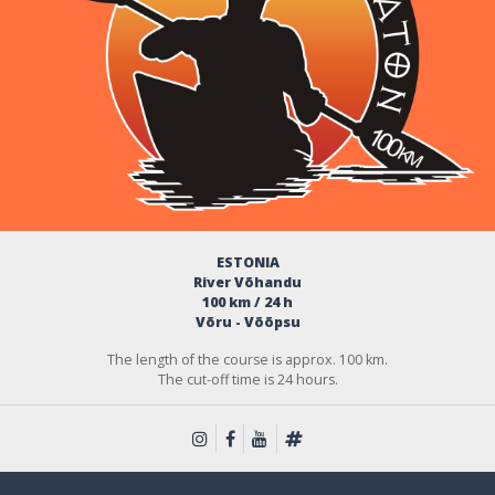
ESTONIA
River Võhandu
100 km / 24 h
Võru - Võõpsu
The length of the course is approx. 100 km.
The cut-off time is 24 hours.