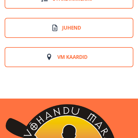
JUHEND
VM KAARDID