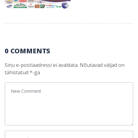
0 COMMENTS
Sinu e-postiaadressi ei avaldata.
Nõutavad väljad on
tähistatud
*
-ga
Your comment
*
First and Last name
*