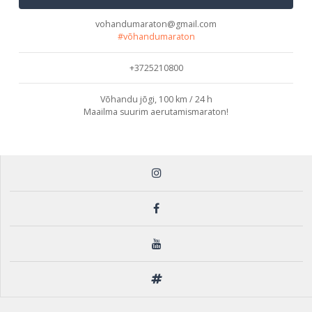
vohandumaraton@gmail.com
#võhandumaraton
+3725210800
Võhandu jõgi, 100 km / 24 h
Maailma suurim aerutamismaraton!