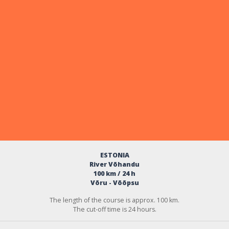
ESTONIA
River Võhandu
100 km / 24 h
Võru - Võõpsu
The length of the course is approx. 100 km.
The cut-off time is 24 hours.