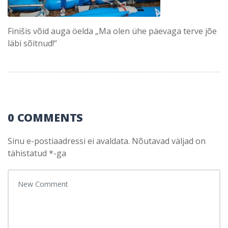
Finišis võid auga öelda „Ma olen ühe päevaga terve jõe
läbi sõitnud!“
0 COMMENTS
Sinu e-postiaadressi ei avaldata.
Nõutavad väljad on
tähistatud
*
-ga
Your comment
*