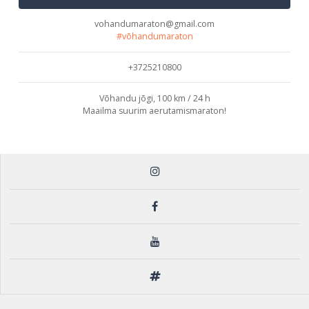
vohandumaraton@gmail.com
#võhandumaraton
+3725210800
Võhandu jõgi, 100 km / 24 h
Maailma suurim aerutamismaraton!