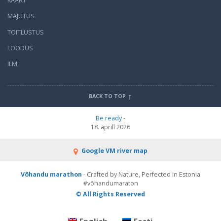
KAART
MAJUTUS
TOITLUSTUS
LOODUS
ILM
BACK TO TOP
Be ready
-
18. aprill 2026
Google VM river map
Võhandu marathon
- Crafted by Nature, Perfected in Estonia
#võhandumaraton
© All Rights Reserved