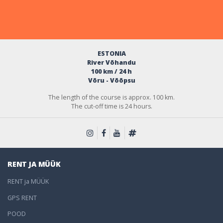
ESTONIA
River Võhandu
100 km / 24 h
Võru - Võõpsu
The length of the course is approx. 100 km.
The cut-off time is 24 hours.
RENT JA MÜÜK
RENT ja MÜÜK
GPS RENT
POOD