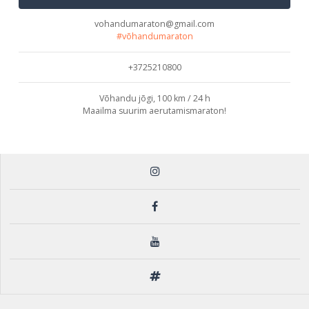
vohandumaraton@gmail.com
#võhandumaraton
+3725210800
Võhandu jõgi, 100 km / 24 h
Maailma suurim aerutamismaraton!