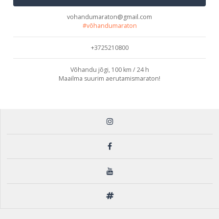
vohandumaraton@gmail.com
#võhandumaraton
+3725210800
Võhandu jõgi, 100 km / 24 h
Maailma suurim aerutamismaraton!