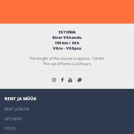
ESTONIA
River Võhandu
100 km / 24 h
Võru - Võõpsu
The length of the course is approx. 100 km.
The cut-off time is 24 hours.
RENT JA MÜÜK
RENT ja MÜÜK
GPS RENT
POOD