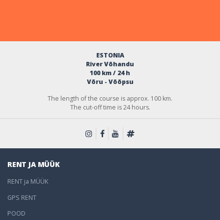
ESTONIA
River Võhandu
100 km / 24 h
Võru - Võõpsu
The length of the course is approx. 100 km.
The cut-off time is 24 hours.
RENT JA MÜÜK
RENT ja MÜÜK
GPS RENT
POOD