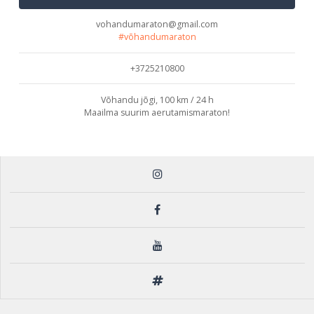
vohandumaraton@gmail.com
#võhandumaraton
+3725210800
Võhandu jõgi, 100 km / 24 h
Maailma suurim aerutamismaraton!