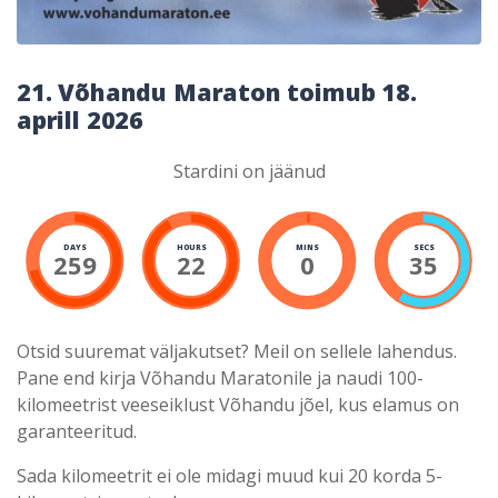
21. Võhandu Maraton toimub 18.
aprill 2026
Stardini on jäänud
DAYS
HOURS
MINS
SECS
259
22
0
34
Otsid suuremat väljakutset? Meil on sellele lahendus.
Pane end kirja Võhandu Maratonile ja naudi 100-
kilomeetrist veeseiklust Võhandu jõel, kus elamus on
garanteeritud.
Sada kilomeetrit ei ole midagi muud kui 20 korda 5-