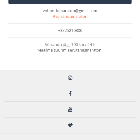
vohandumaraton@gmail.com
#võhandumaraton
+3725210800
Võhandu jõgi, 100 km / 24 h
Maailma suurim aerutamismaraton!