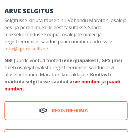
ARVE SELGITUS
Selgitusse kirjuta täpselt nii: Võhandu Maraton, osaleja
ees- ja perenimi, kelle eest tasutakse. Saada
maksekorralduse koopia, osalejate nimed ja
registreerimisel saadud paadi number aadressile
info@spordiselts.ee
.
NB!
Juurde võetud tooted (
energiapakett, GPS jms
)
tuleb osalejal maksta registreerimisel saadud arve
alusel Võhandu Maratoni korraldajale.
Kindlasti
märkida selgitusse saadud
arve number
ja
paadi
number.
REGISTREERIMA