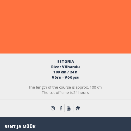
ESTONIA
River Võhandu
100 km / 24 h
Võru - Võõpsu
The length of the course is approx. 100 km.
The cut-off time is 24 hours.
RENT JA MÜÜK