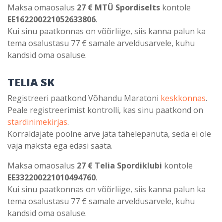
Maksa omaosalus
27 € MTÜ Spordiselts
kontole
EE162200221052633806
.
Kui sinu paatkonnas on võõrliige, siis kanna palun ka
tema osalustasu 77 € samale arveldusarvele, kuhu
kandsid oma osaluse.
TELIA SK
Registreeri paatkond Võhandu Maratoni
keskkonnas
.
Peale registreerimist kontrolli, kas sinu paatkond on
stardinimekirjas
.
Korraldajate poolne arve jäta tähelepanuta, seda ei ole
vaja maksta ega edasi saata.
Maksa omaosalus
27 € Telia Spordiklubi
kontole
EE332200221010494760
.
Kui sinu paatkonnas on võõrliige, siis kanna palun ka
tema osalustasu 77 € samale arveldusarvele, kuhu
kandsid oma osaluse.