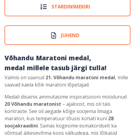
STARDINIMEKIRI
JUHEND
Võhandu Maratoni medal,
medal millele tasub järgi tulla!
Valmis on saanud
21. Võhandu maratoni medal
, mille
saavad kaela kõik maratoni lõpetajad.
Medali disainis ammutasime inspiratsiooni möödunud
20 Võhandu maratonist
– ajaloost, mis oli täis
kontraste. See oli aegade kõige soojema ilmaga
maraton, kus temperatuur tõusis kohati kuni
28
soojakraadini
. Samas kogesime esmakordselt ka
võimsat äikesevihma koos välkudega, mis lõikasid