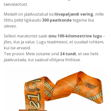
taevalaotust.
Medalil on jäädvustatud ka
liivapaljandi varing
, mille
tõttu pidid ligikaudu
300 paatkonda
tegema lisa
üleveo.
Sellest maratonist saab
sinu 100-kilomeetrine lugu
–
jões, ilus ja valus. Lugu teadmisest, et suudad rohkem,
kui ise arvasid.
Tee proovi. Meie ootame sind
24 tundi
, et see hetk
jäädvustada, kui saabud võitjana finišisse.