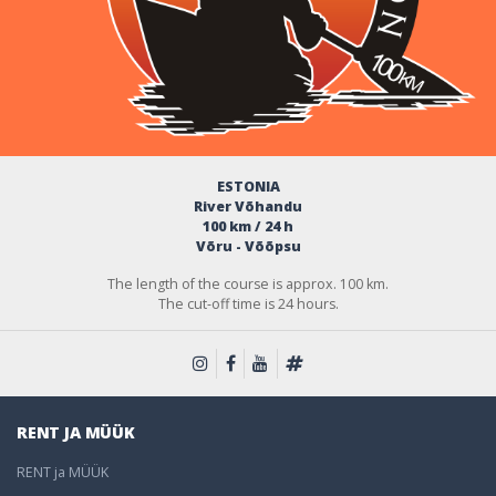
ESTONIA
River Võhandu
100 km / 24 h
Võru - Võõpsu
The length of the course is approx. 100 km.
The cut-off time is 24 hours.
RENT JA MÜÜK
RENT ja MÜÜK