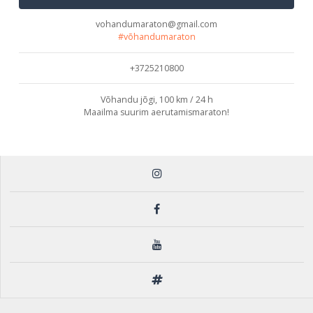
vohandumaraton@gmail.com
#võhandumaraton
+3725210800
Võhandu jõgi, 100 km / 24 h
Maailma suurim aerutamismaraton!