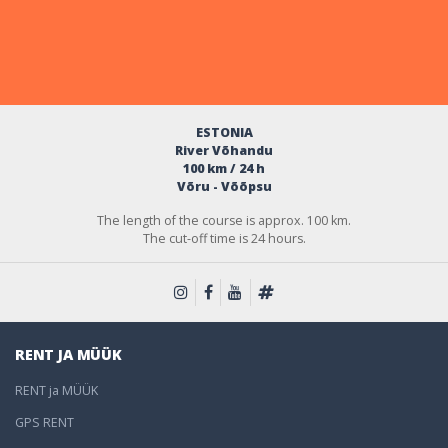
ESTONIA
River Võhandu
100 km / 24 h
Võru - Võõpsu
The length of the course is approx. 100 km.
The cut-off time is 24 hours.
RENT JA MÜÜK
RENT ja MÜÜK
GPS RENT