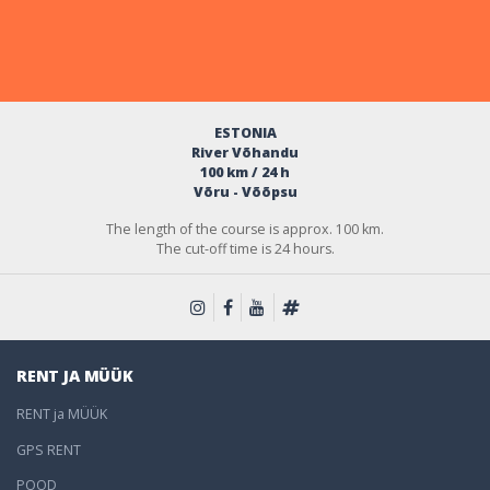
ESTONIA
River Võhandu
100 km / 24 h
Võru - Võõpsu
The length of the course is approx. 100 km.
The cut-off time is 24 hours.
RENT JA MÜÜK
RENT ja MÜÜK
GPS RENT
POOD