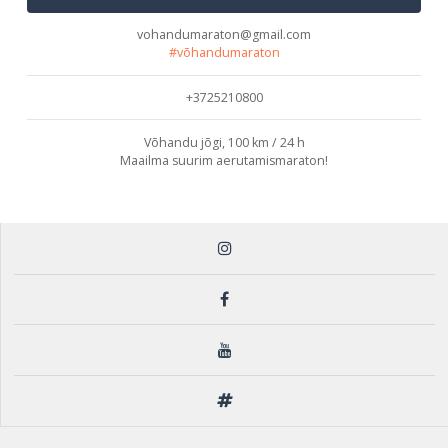
vohandumaraton@gmail.com
#võhandumaraton
+3725210800
Võhandu jõgi, 100 km / 24 h
Maailma suurim aerutamismaraton!